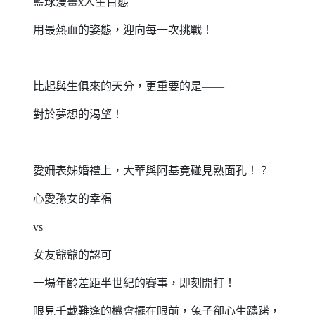
籃球漫畫x人生百態
用最熱血的姿態，迎向每一次挑戰！
比起與生俱來的天分，更重要的是——
對於夢想的渴望！
愛姍表姊婚禮上，大華與阿基竟碰見熟面孔！？
心愛孫女的幸福
vs
女友爺爺的認可
一場年齡差距半世紀的賽事，即刻開打！
眼見千載難逢的機會擺在眼前，兔子卻心生躊躇，