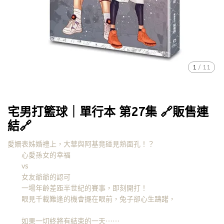
1
/
11
宅男打籃球｜單行本 第27集 🔗販售連
結🔗
愛姍表姊婚禮上，大華與阿基竟碰見熟面孔！？
心愛孫女的幸福
vs
女友爺爺的認可
一場年齡差距半世紀的賽事，即刻開打！
眼見千載難逢的機會擺在眼前，兔子卻心生躊躇，
如果一切終將有結束的一天⋯⋯