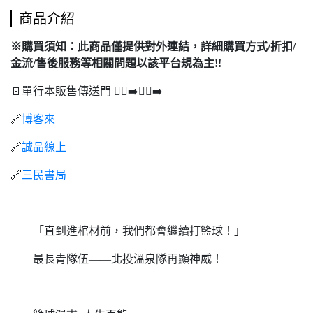
商品介紹
※購買須知：此商品僅提供對外連結，詳細購買方式/折扣/
金流/售後服務等相關問題以該平台規為主!!
🚪單行本販售傳送門 🏃‍♂️‍➡️🏃‍♂️‍➡️
🔗
博客來
🔗
誠品線上
🔗
三民書局
「直到進棺材前，我們都會繼續打籃球！」
最長青隊伍——北投溫泉隊再顯神威！