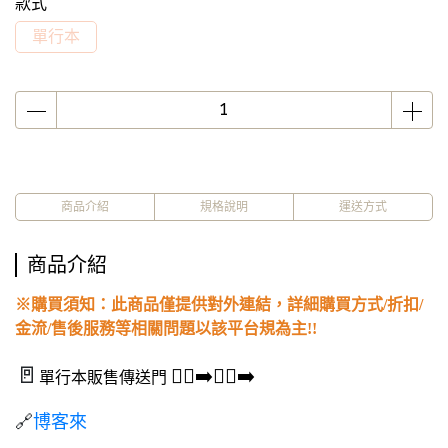
款式
單行本
商品介紹
規格說明
運送方式
商品介紹
※購買須知：此商品僅提供對外連結，詳細購買方式/折扣/
金流/售後服務等相關問題以該平台規為主!!
🚪
🏃‍♂️‍➡️🏃‍♂️‍➡️
單行本販售傳送門
🔗
博客來