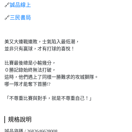
🔗
誠品線上
🔗
三民書局
美又大連戰連敗，士氣陷入最低潮，
並非只有贏球，才有打球的喜悅！
比賽最後總是小輸幾分，
０勝記錄始終無法打破，
這時，他們遇上了同樣一勝難求的攻城獅隊。
哪一隊才能奪下首勝!?
「不尊重比賽與對手，就是不尊重自己！」
規格說明
誠品貨碼 / 2682646628008